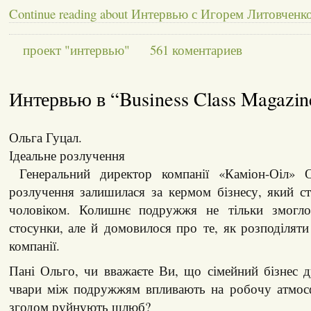
Continue reading about Интервью с Игорем Литовченк
проект "интервью"
561 коментариев
Интервью в “Business Class Magazin
Ольга Гуцал.
Ідеальне розлучення
Генеральний директор компанії «Каміон-Оіл» О
розлучення залишилася за кермом бізнесу, який с
чоловіком. Колишнє подружжя не тільки змогло
стосунки, але й домовилося про те, як розподіляти
компанії.
Пані Ольго, чи вважаєте Ви, що сімейний бізнес 
чвари між подружжям впливають на робочу атмосф
згодом руйнують шлюб?