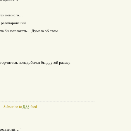
стей немного…
х разочарований…
гла бы поплакать… Думала об этом.
горчиться, понадобился бы другой размер.
Subscribe to
RSS
feed
чарований…”