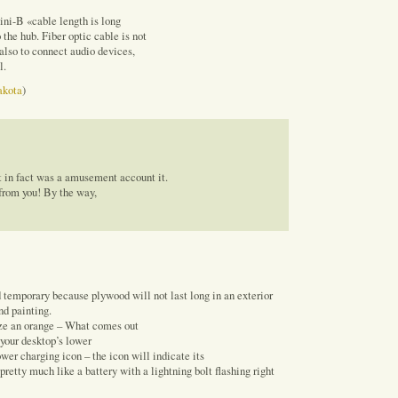
ni-B «cable length is long
the hub. Fiber optic cable is not
also to connect audio devices,
l.
akota
)
It in fact was a amusement account it.
from you! By the way,
 temporary because plywood will not last long in an exterior
d painting.
ze an orange – What comes out
your desktop’s lower
ower charging icon – the icon will indicate its
retty much like a battery with a lightning bolt flashing right