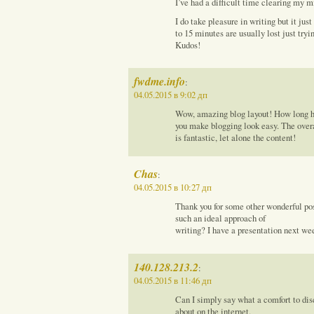
I’ve had a difficult time clearing my m
I do take pleasure in writing but it just
to 15 minutes are usually lost just tryi
Kudos!
fwdme.info
:
04.05.2015 в 9:02 дп
Wow, amazing blog layout! How long h
you make blogging look easy. The overa
is fantastic, let alone the content!
Chas
:
04.05.2015 в 10:27 дп
Thank you for some other wonderful pos
such an ideal approach of
writing? I have a presentation next week
140.128.213.2
:
04.05.2015 в 11:46 дп
Can I simply say what a comfort to di
about on the internet.