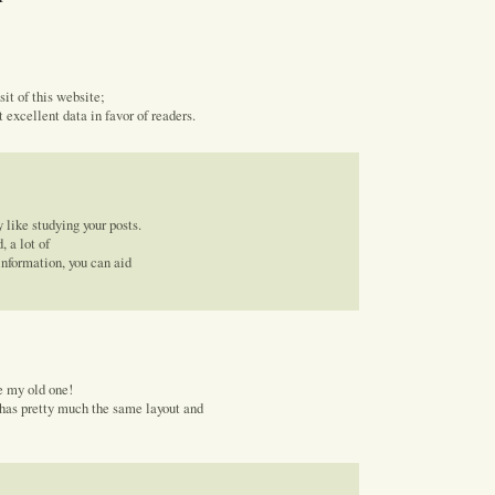
sit of this website;
 excellent data in favor of readers.
 like studying your posts.
 a lot of
information, you can aid
e my old one!
it has pretty much the same layout and