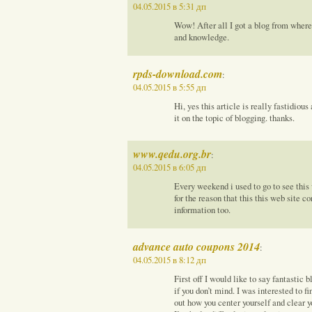
04.05.2015 в 5:31 дп
Wow! After all I got a blog from where
and knowledge.
rpds-download.com
:
04.05.2015 в 5:55 дп
Hi, yes this article is really fastidious
it on the topic of blogging. thanks.
www.qedu.org.br
:
04.05.2015 в 6:05 дп
Every weekend i used to go to see this 
for the reason that this this web site 
information too.
advance auto coupons 2014
:
04.05.2015 в 8:12 дп
First off I would like to say fantastic b
if you don’t mind. I was interested to fi
out how you center yourself and clear yo