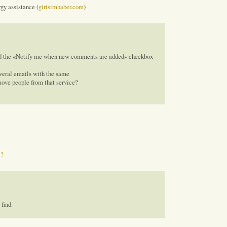
y assistance (
girisimhaber.com
)
ed the «Notify me when new comments are added» checkbox
veral emails with the same
ove people from that service?
 ?
find.