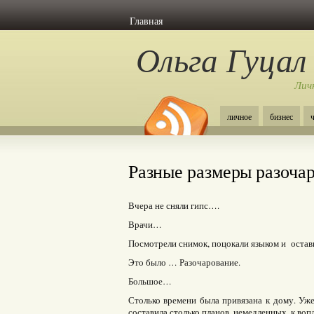
Главная
Ольга Гуцал
Лич
личное
бизнес
Разные размеры разоч
Вчера не сняли гипс….
Врачи…
Посмотрели снимок, поцокали языком и остави
Это было … Разочарование.
Большое…
Столько времени была привязана к дому. Уже
составила столько планов, немедленных, к в