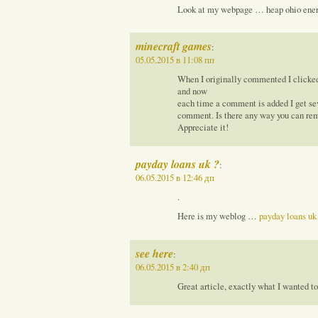
Look at my webpage … heap ohio energ
minecraft games
:
05.05.2015 в 11:08 пп
When I originally commented I click
and now
each time a comment is added I get se
comment. Is there any way you can rem
Appreciate it!
payday loans uk ?
:
06.05.2015 в 12:46 дп
.
Here is my weblog …
payday loans uk
see here
:
06.05.2015 в 2:40 дп
Great article, exactly what I wanted to 