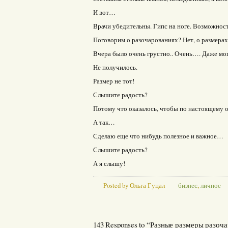
И вот…
Врачи убедительны. Гипс на ноге. Возможно
Поговорим о разочарованиях? Нет, о размера
Вчера было очень грустно.. Очень…. Даже мо
Не получилось.
Размер не тот!
Слышите радость?
Потому что оказалось, чтобы по настоящему о
А так…
Сделаю еще что нибудь полезное и важное…
Слышите радость?
А я слышу!
Posted by Ольга Гуцал
бизнес
,
личное
143 Responses to “Разные размеры разо