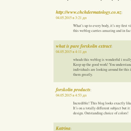
http://www.chchdermatology.co.nz
:
04.05.2015 в 3:21 дп
What’s up to every body, it’s my first vi
this weblog carries amazing and in fact
what is pure forskolin extract
:
04.05.2015 в 4:11 дп
whoah this weblog is wonderful i really
Keep up the good work! You understand,
individuals are looking around for this 
them greatly.
forskolin products
:
04.05.2015 в 4:53 дп
Incredible! This blog looks exactly lik
It’s on a totally different subject but 
design. Outstanding choice of colors!
Katrina
: