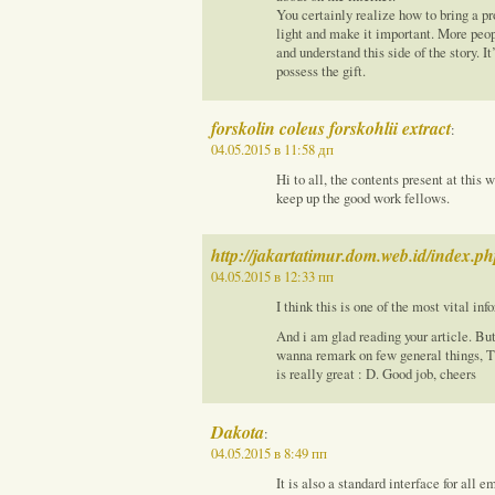
You certainly realize how to bring a p
light and make it important. More peop
and understand this side of the story. I
possess the gift.
forskolin coleus forskohlii extract
:
04.05.2015 в 11:58 дп
Hi to all, the contents present at this
keep up the good work fellows.
http://jakartatimur.dom.web.id/inde
04.05.2015 в 12:33 пп
I think this is one of the most vital inf
And i am glad reading your article. Bu
wanna remark on few general things, The
is really great : D. Good job, cheers
Dakota
:
04.05.2015 в 8:49 пп
It is also a standard interface for al