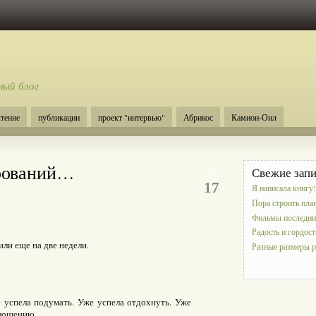
ный блог
чтение
публикации
проект "интервью"
Абрикос
Камион-Оил
арований…
Свежие зап
Окт
17
Я написала книгу!
Пора строить пл
Фильмы последни
Радость и гордост
ли еще на две недели.
Разные размеры 
 успела подумать. Уже успела отдохнуть. Уже
оплощению…