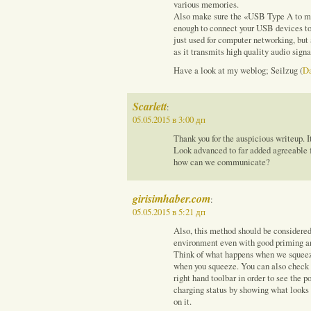
various memories.
Also make sure the «USB Type A to mi
enough to connect your USB devices to 
just used for computer networking, but 
as it transmits high quality audio signa
Have a look at my weblog; Seilzug (
D
Scarlett
:
05.05.2015 в 3:00 дп
Thank you for the auspicious writeup. 
Look advanced to far added agreeable 
how can we communicate?
girisimhaber.com
:
05.05.2015 в 5:21 дп
Also, this method should be considered
environment even with good priming an
Think of what happens when we squee
when you squeeze. You can also check 
right hand toolbar in order to see the p
charging status by showing what looks p
on it.