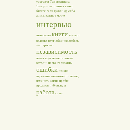
торговли
Топ-площадка
Ямагучи
автохимия
анонс
бизнес-леди
вулкан
дружба
жизнь
зеленое масло
интервью
книги
интересно
концерт
красиво
круг общения
любовь
мастер-класс
независимость
новая идея
новости
новые
встречи
новые горизонты
ошибки
пенсия
перемены возможности
повод
изменить жизнь
пробки
продажи
публикация
работа
совет