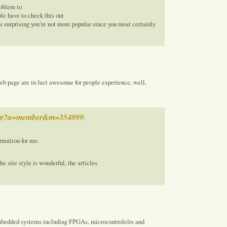
roblem to
le have to check this out
t’s surprising you’re not more popular since you most certainly
 web page are in fact awesome for people experience, well,
x.php?a=member&m=354899
:
ormation for me.
t
 site style is wonderful, the articles
l embedded systems including FPGAs, microcontrolelrs and