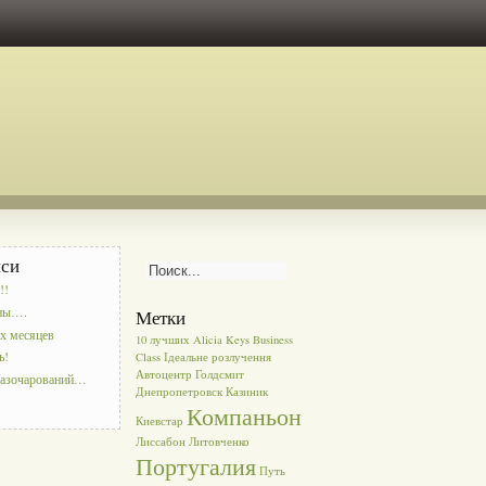
иси
!!
аны….
Метки
х месяцев
10 лучших
Alicia Keys
Business
ь!
Class
Ідеальне розлучення
Автоцентр
Голдсмит
разочарований…
Днепропетровск
Казиник
Компаньон
Киевстар
Лиссабон
Литовченко
Португалия
Путь