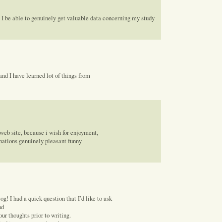
 I be able to genuinely get valuable data concerning my study
 and I have learned lot of things from
web site, because i wish for enjoyment,
conations genuinely pleasant funny
log! I had a quick question that I’d like to ask
nd
ur thoughts prior to writing.